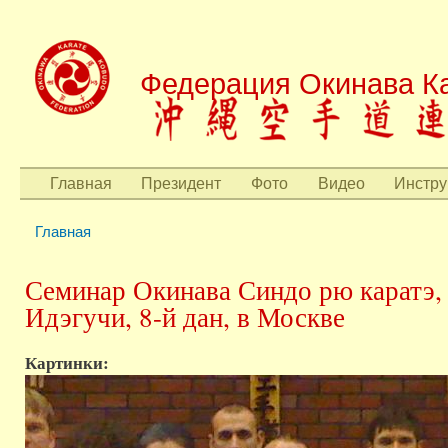
Пере
осн
Федерация Окинава Ка
сод
Главная
Президент
Фото
Видео
Инстру
Главное меню
Главная
Вы здесь
Семинар Окинава Синдо рю каратэ, 
Идэгучи, 8-й дан, в Москве
Картинки: