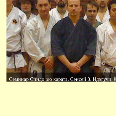
Семинар Синдо рю каратэ, Сэнсей З. Идэгучи, 8