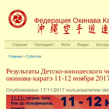
Пере
осн
Федерация Окинава Ка
сод
Главная
Президент
Фото
Видео
Инстру
Главное меню
Главная
»
События
Вы здесь
Результаты Детско-юношеского ч
окинава-каратэ 11-12 ноября 2017
Опубликовано 17/11/2017 пользователем
oki